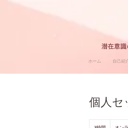
潜在意識
ホーム
自己紹
個人セッ
3時間
3
オン