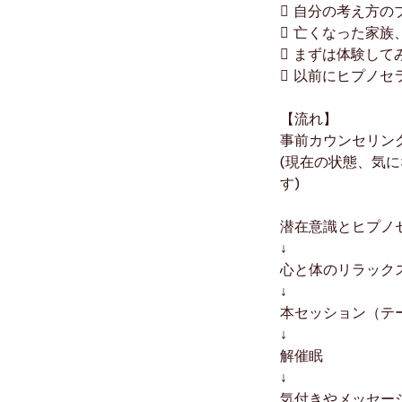
 自分の考え方
 亡くなった家
 まずは体験して
 以前にヒプノ
【流れ】
事前カウンセリン
(現在の状態、気
す)
潜在意識とヒプノ
↓
心と体のリラック
↓
本セッション（テ
↓
解催眠
↓
気付きやメッセー