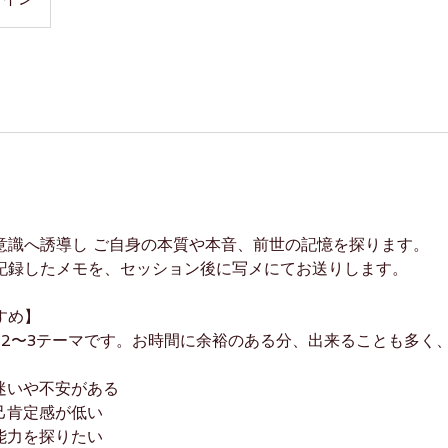
意識へ誘導し ご自身の本質や本音、前世の記憶を探ります。
記録したメモを、セッション後に写メにてお送りします。
すめ】
均2〜3テーマです。お時間に余裕のある分、出来ることも多く
迷いや不安がある
己肯定感が低い
能力を探りたい